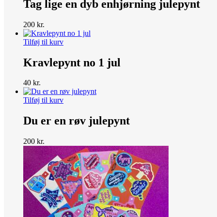
Tag lige en dyb enhjørning julepynt
200
kr.
Tilføj til kurv
Kravlepynt no 1 jul
40
kr.
Tilføj til kurv
Du er en røv julepynt
200
kr.