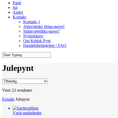
Papir
Jul
Andet
Kontakt
Kontakt :)
Aktivistiske firma-gaver!
Sidste-øjebliks-gaver?
Nyhedsbrev
Om Kritisk Pynt
Handelsbetingelser / FAQ
Close
Search
Julepynt
Viser 22 resultater
Forside
Julepynt
Dette
Vælg muligheder
vare