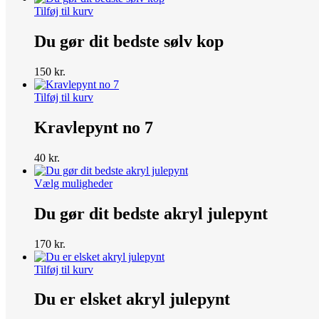
Tilføj til kurv
Du gør dit bedste sølv kop
150
kr.
Tilføj til kurv
Kravlepynt no 7
40
kr.
Dette
Vælg muligheder
vare
har
Du gør dit bedste akryl julepynt
flere
varianter.
170
kr.
Mulighederne
kan
Tilføj til kurv
vælges
på
Du er elsket akryl julepynt
varesiden