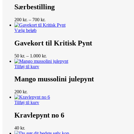
har
Særbestilling
flere
varianter.
Prisinterval:
200
kr.
–
700
kr.
Mulighederne
200 kr.
kan
Dette
til
Vælg beløb
vælges
vare
700 kr.
på
har
Gavekort til Kritisk Pynt
varesiden
flere
varianter.
Prisinterval:
50
kr.
–
1.000
kr.
Mulighederne
50 kr.
kan
til
Tilføj til kurv
vælges
1.000 kr.
på
Mango mussolini julepynt
varesiden
200
kr.
Tilføj til kurv
Kravlepynt no 6
40
kr.