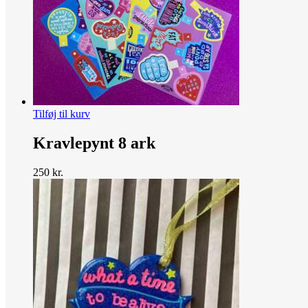
Tilføj til kurv
Kravlepynt 8 ark
250
kr.