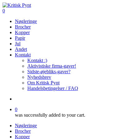
Skip
to
search
0
main
Menu
Nøgleringe
content
Brocher
Kopper
Papir
Jul
Andet
Kontakt
Kontakt :)
Aktivistiske firma-gaver!
Sidste-øjebliks-gaver?
Nyhedsbrev
Om Kritisk Pynt
Handelsbetingelser / FAQ
search
0
was successfully added to your cart.
Nøgleringe
Brocher
Kopper