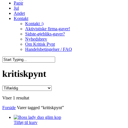
Papir
Jul
Andet
Kontakt
Kontakt :)
Aktivistiske firma-gaver!
Sidste-øjebliks-gaver?
Nyhedsbrev
Om Kritisk Pynt
Handelsbetingelser / FAQ
Close
Search
kritiskpynt
Viser 1 resultat
Forside
Varer tagged “kritiskpynt”
Tilføj til kurv