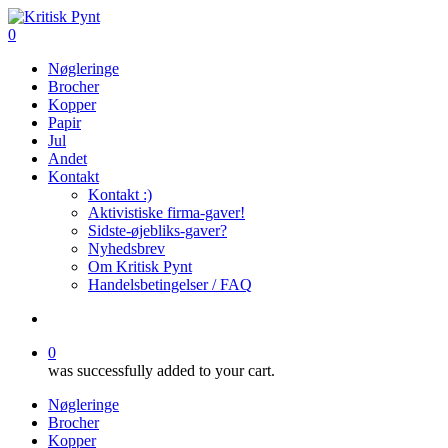
Skip
to
search
0
main
Menu
Nøgleringe
content
Brocher
Kopper
Papir
Jul
Andet
Kontakt
Kontakt :)
Aktivistiske firma-gaver!
Sidste-øjebliks-gaver?
Nyhedsbrev
Om Kritisk Pynt
Handelsbetingelser / FAQ
search
0
was successfully added to your cart.
Nøgleringe
Brocher
Kopper