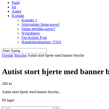
Papir
Jul
Andet
Kontakt
Kontakt :)
Aktivistiske firma-gaver!
Sidste-øjebliks-gaver?
Nyhedsbrev
Om Kritisk Pynt
Handelsbetingelser / FAQ
Close
Forside
Brocher
Autist stort hjerte med banner broche
Search
Autist stort hjerte med banner 
200
kr.
Autist stort hjerte med banner broche
.
På lager
Autist