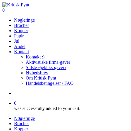
Skip
to
search
0
main
Menu
Nøgleringe
content
Brocher
Kopper
Papir
Jul
Andet
Kontakt
Kontakt :)
Aktivistiske firma-gaver!
Sidste-øjebliks-gaver?
Nyhedsbrev
Om Kritisk Pynt
Handelsbetingelser / FAQ
search
0
was successfully added to your cart.
Nøgleringe
Brocher
Kopper