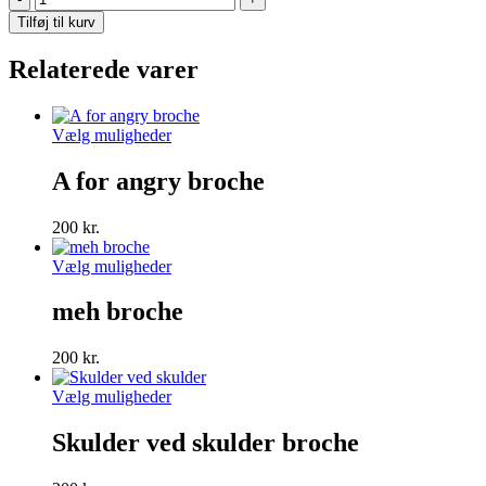
stort
Tilføj til kurv
hjerte
med
Relaterede varer
banner
broche
antal
Dette
Vælg muligheder
vare
har
A for angry broche
flere
varianter.
200
kr.
Mulighederne
kan
Dette
Vælg muligheder
vælges
vare
på
har
meh broche
varesiden
flere
varianter.
200
kr.
Mulighederne
kan
Dette
Vælg muligheder
vælges
vare
på
har
Skulder ved skulder broche
varesiden
flere
varianter.