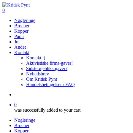
Skip
to
search
0
main
Menu
Nøgleringe
content
Brocher
Kopper
Papir
Jul
Andet
Kontakt
Kontakt :)
Aktivistiske firma-gaver!
Sidste-øjebliks-gaver?
Nyhedsbrev
Om Kritisk Pynt
Handelsbetingelser / FAQ
search
0
was successfully added to your cart.
Nøgleringe
Brocher
Kopper