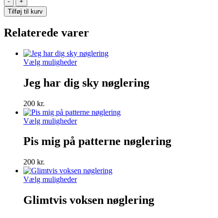
gør
Tilføj til kurv
dit
bedste
Relaterede varer
sky
akryl
nøglering
antal
Dette
Vælg muligheder
vare
har
Jeg har dig sky nøglering
flere
varianter.
200
kr.
Mulighederne
kan
Dette
Vælg muligheder
vælges
vare
på
har
Pis mig på patterne nøglering
varesiden
flere
varianter.
200
kr.
Mulighederne
kan
Dette
Vælg muligheder
vælges
vare
på
har
Glimtvis voksen nøglering
varesiden
flere
varianter.