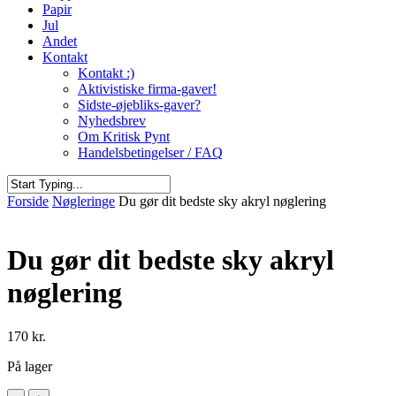
Papir
Jul
Andet
Kontakt
Kontakt :)
Aktivistiske firma-gaver!
Sidste-øjebliks-gaver?
Nyhedsbrev
Om Kritisk Pynt
Handelsbetingelser / FAQ
Close
Forside
Nøgleringe
Du gør dit bedste sky akryl nøglering
Search
Du gør dit bedste sky akryl
nøglering
170
kr.
På lager
Du