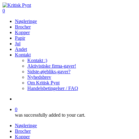
Skip
to
search
0
main
Menu
Nøgleringe
content
Brocher
Kopper
Papir
Jul
Andet
Kontakt
Kontakt :)
Aktivistiske firma-gaver!
Sidste-øjebliks-gaver?
Nyhedsbrev
Om Kritisk Pynt
Handelsbetingelser / FAQ
search
0
was successfully added to your cart.
Nøgleringe
Brocher
Kopper