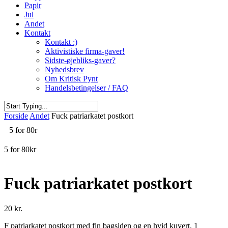
Papir
Jul
Andet
Kontakt
Kontakt :)
Aktivistiske firma-gaver!
Sidste-øjebliks-gaver?
Nyhedsbrev
Om Kritisk Pynt
Handelsbetingelser / FAQ
Close
Forside
Andet
Fuck patriarkatet postkort
Search
5 for 80r
5 for 80kr
Fuck patriarkatet postkort
20
kr.
F patriarkatet postkort med fin bagsiden og en hvid kuvert. 1