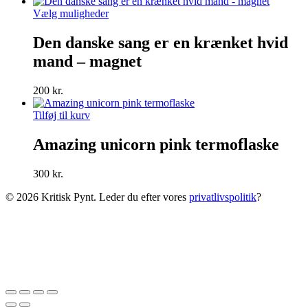
Dette
Vælg muligheder
vare
har
Den danske sang er en krænket hvid
flere
mand – magnet
varianter.
Mulighederne
kan
200
kr.
vælges
på
Tilføj til kurv
varesiden
Amazing unicorn pink termoflaske
300
kr.
© 2026 Kritisk Pynt. Leder du efter vores
privatlivspolitik
?
Venteliste
Vi sender dig en mail når den er tilbage på lager.
Email
Quantity
Vi bruger kun din mailadresse til
ventelisten og giver den ikke væk til andre :)
Email mig når produktet er tilbage på lager.