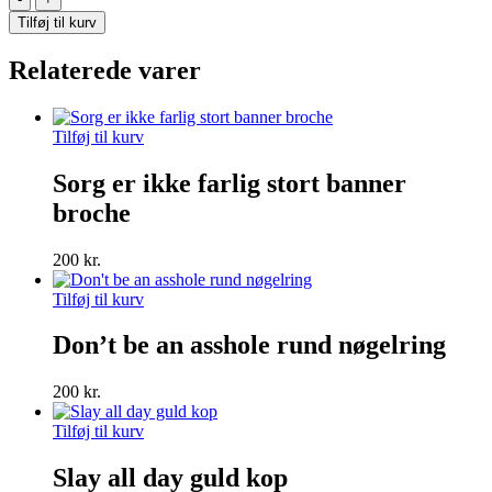
banner
Tilføj til kurv
blå
broche
Relaterede varer
antal
Tilføj til kurv
Sorg er ikke farlig stort banner
broche
200
kr.
Tilføj til kurv
Don’t be an asshole rund nøgelring
200
kr.
Tilføj til kurv
Slay all day guld kop