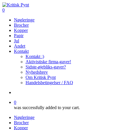
Skip
to
search
0
main
Menu
Nøgleringe
content
Brocher
Kopper
Papir
Jul
Andet
Kontakt
Kontakt :)
Aktivistiske firma-gaver!
Sidste-øjebliks-gaver?
Nyhedsbrev
Om Kritisk Pynt
Handelsbetingelser / FAQ
search
0
was successfully added to your cart.
Nøgleringe
Brocher
Kopper