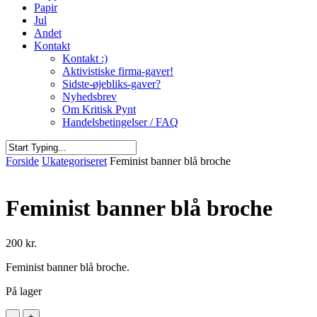
Papir
Jul
Andet
Kontakt
Kontakt :)
Aktivistiske firma-gaver!
Sidste-øjebliks-gaver?
Nyhedsbrev
Om Kritisk Pynt
Handelsbetingelser / FAQ
Close
Forside
Ukategoriseret
Feminist banner blå broche
Search
Feminist banner blå broche
200
kr.
Feminist banner blå broche.
På lager
Feminist