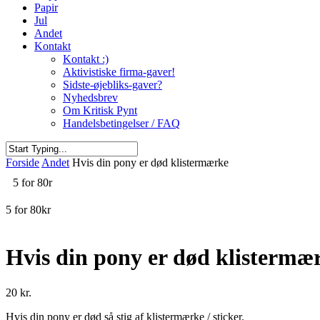
Papir
Jul
Andet
Kontakt
Kontakt :)
Aktivistiske firma-gaver!
Sidste-øjebliks-gaver?
Nyhedsbrev
Om Kritisk Pynt
Handelsbetingelser / FAQ
Close
Forside
Andet
Hvis din pony er død klistermærke
Search
5 for 80r
5 for 80kr
Hvis din pony er død klistermæ
20
kr.
Hvis din pony er død så stig af klistermærke / sticker.