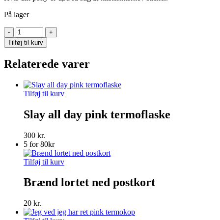
På lager
Hvis
din
Tilføj til kurv
pony
er
Relaterede varer
død
klistermærke
antal
Tilføj til kurv
Slay all day pink termoflaske
300
kr.
5 for 80kr
Tilføj til kurv
Brænd lortet ned postkort
20
kr.