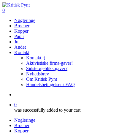
Skip
to
search
0
main
Menu
Nøgleringe
content
Brocher
Kopper
Papir
Jul
Andet
Kontakt
Kontakt :)
Aktivistiske firma-gaver!
Sidste-øjebliks-gaver?
Nyhedsbrev
Om Kritisk Pynt
Handelsbetingelser / FAQ
search
0
was successfully added to your cart.
Nøgleringe
Brocher
Kopper