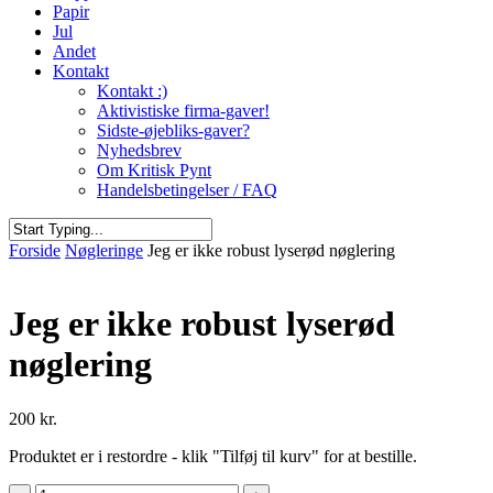
Papir
Jul
Andet
Kontakt
Kontakt :)
Aktivistiske firma-gaver!
Sidste-øjebliks-gaver?
Nyhedsbrev
Om Kritisk Pynt
Handelsbetingelser / FAQ
Close
Forside
Nøgleringe
Jeg er ikke robust lyserød nøglering
Search
Jeg er ikke robust lyserød
nøglering
200
kr.
Produktet er i restordre - klik "Tilføj til kurv" for at bestille.
Jeg