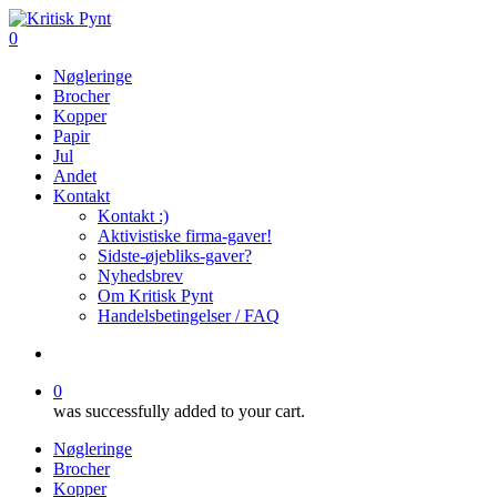
Skip
to
search
0
main
Menu
Nøgleringe
content
Brocher
Kopper
Papir
Jul
Andet
Kontakt
Kontakt :)
Aktivistiske firma-gaver!
Sidste-øjebliks-gaver?
Nyhedsbrev
Om Kritisk Pynt
Handelsbetingelser / FAQ
search
0
was successfully added to your cart.
Nøgleringe
Brocher
Kopper