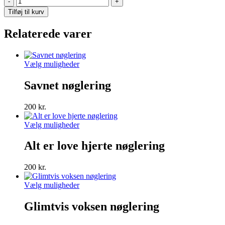
er
Tilføj til kurv
ikke
robust
Relaterede varer
lyserød
nøglering
antal
Dette
Vælg muligheder
vare
har
Savnet nøglering
flere
varianter.
200
kr.
Mulighederne
kan
Dette
Vælg muligheder
vælges
vare
på
har
Alt er love hjerte nøglering
varesiden
flere
varianter.
200
kr.
Mulighederne
kan
Dette
Vælg muligheder
vælges
vare
på
har
Glimtvis voksen nøglering
varesiden
flere
varianter.