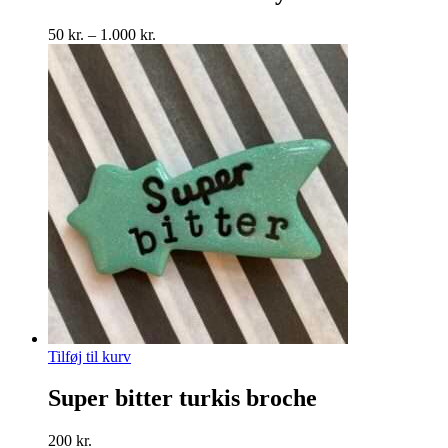
flere
varianter.
Prisinterval:
50
kr.
–
1.000
kr.
Mulighederne
50 kr.
kan
til
vælges
1.000 kr.
på
varesiden
Tilføj til kurv
Super bitter turkis broche
200
kr.