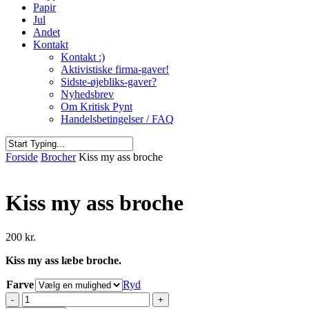
Papir
Jul
Andet
Kontakt
Kontakt :)
Aktivistiske firma-gaver!
Sidste-øjebliks-gaver?
Nyhedsbrev
Om Kritisk Pynt
Handelsbetingelser / FAQ
Close
Forside
Brocher
Kiss my ass broche
Search
Kiss my ass broche
200
kr.
Kiss my ass læbe broche.
Farve
Ryd
Kiss