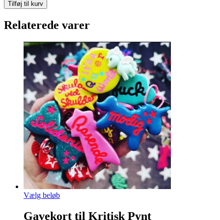
my
Tilføj til kurv
ass
broche
Relaterede varer
antal
Dette
Vælg beløb
vare
har
Gavekort til Kritisk Pynt