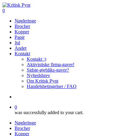
Skip
to
search
0
main
Menu
Nøgleringe
content
Brocher
Kopper
Papir
Jul
Andet
Kontakt
Kontakt :)
Aktivistiske firma-gaver!
Sidste-øjebliks-gaver?
Nyhedsbrev
Om Kritisk Pynt
Handelsbetingelser / FAQ
search
0
was successfully added to your cart.
Nøgleringe
Brocher
Kopper