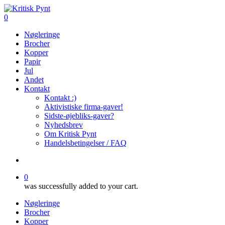
Skip
to
search
0
main
Menu
Nøgleringe
content
Brocher
Kopper
Papir
Jul
Andet
Kontakt
Kontakt :)
Aktivistiske firma-gaver!
Sidste-øjebliks-gaver?
Nyhedsbrev
Om Kritisk Pynt
Handelsbetingelser / FAQ
search
0
was successfully added to your cart.
Nøgleringe
Brocher
Kopper