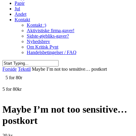
Papir
Jul
Andet
Kontakt
Kontakt :)
Aktivistiske firma-gaver!
Sidste-øjebliks-gaver?
Nyhedsbrev
Om Kritisk Pynt
Handelsbetingelser / FAQ
Close
Forside
Tekstil
Maybe I’m not too sensitive… postkort
Search
5 for 80r
5 for 80kr
Maybe I’m not too sensitive…
postkort
20
kr.