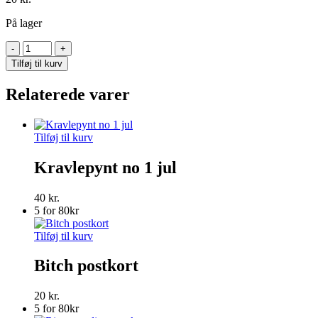
På lager
Maybe
I’m
Tilføj til kurv
not
too
Relaterede varer
sensitive…
postkort
antal
Tilføj til kurv
Kravlepynt no 1 jul
40
kr.
5 for 80kr
Tilføj til kurv
Bitch postkort
20
kr.
5 for 80kr