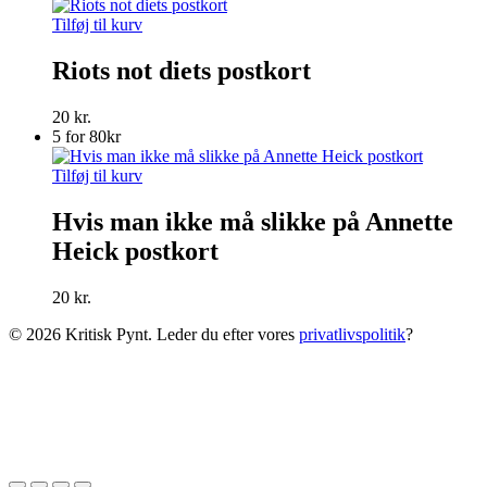
Tilføj til kurv
Riots not diets postkort
20
kr.
5 for 80kr
Tilføj til kurv
Hvis man ikke må slikke på Annette
Heick postkort
20
kr.
© 2026 Kritisk Pynt. Leder du efter vores
privatlivspolitik
?
Venteliste
Vi sender dig en mail når den er tilbage på lager.
Email
Quantity
Vi bruger kun din mailadresse til
ventelisten og giver den ikke væk til andre :)
Email mig når produktet er tilbage på lager.