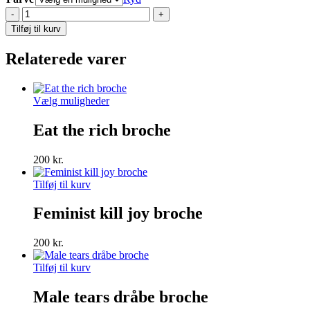
meh
broche
Tilføj til kurv
antal
Relaterede varer
Dette
Vælg muligheder
vare
har
Eat the rich broche
flere
varianter.
200
kr.
Mulighederne
kan
Tilføj til kurv
vælges
på
Feminist kill joy broche
varesiden
200
kr.
Tilføj til kurv
Male tears dråbe broche