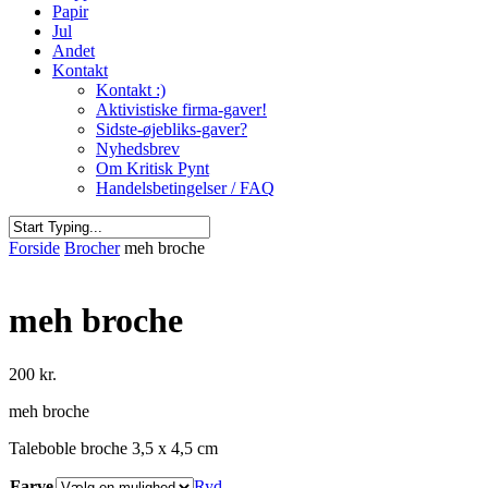
Papir
Jul
Andet
Kontakt
Kontakt :)
Aktivistiske firma-gaver!
Sidste-øjebliks-gaver?
Nyhedsbrev
Om Kritisk Pynt
Handelsbetingelser / FAQ
Close
Forside
Brocher
meh broche
Search
meh broche
200
kr.
meh broche
Taleboble broche 3,5 x 4,5 cm
Farve
Ryd