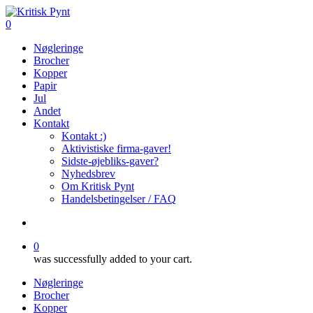
Skip
to
search
0
main
Menu
Nøgleringe
content
Brocher
Kopper
Papir
Jul
Andet
Kontakt
Kontakt :)
Aktivistiske firma-gaver!
Sidste-øjebliks-gaver?
Nyhedsbrev
Om Kritisk Pynt
Handelsbetingelser / FAQ
search
0
was successfully added to your cart.
Nøgleringe
Brocher
Kopper