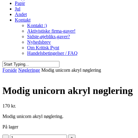
Papir
Jul
Andet
Kontakt
Kontakt :)
Aktivistiske firma-gaver!
Sidste-øjebliks-gaver?
Nyhedsbrev
Om Kritisk Pynt
Handelsbetingelser / FAQ
Close
Forside
Nøgleringe
Modig unicorn akryl nøglering
Search
Modig unicorn akryl nøglering
170
kr.
Modig unicorn akryl nøglering.
På lager
Modig