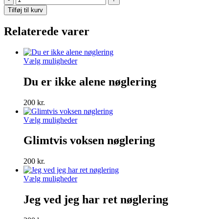
unicorn
Tilføj til kurv
akryl
nøglering
Relaterede varer
antal
Dette
Vælg muligheder
vare
har
Du er ikke alene nøglering
flere
varianter.
200
kr.
Mulighederne
kan
Dette
Vælg muligheder
vælges
vare
på
har
Glimtvis voksen nøglering
varesiden
flere
varianter.
200
kr.
Mulighederne
kan
Dette
Vælg muligheder
vælges
vare
på
har
Jeg ved jeg har ret nøglering
varesiden
flere
varianter.