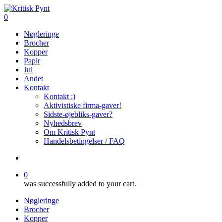
Skip
to
search
0
main
Menu
Nøgleringe
content
Brocher
Kopper
Papir
Jul
Andet
Kontakt
Kontakt :)
Aktivistiske firma-gaver!
Sidste-øjebliks-gaver?
Nyhedsbrev
Om Kritisk Pynt
Handelsbetingelser / FAQ
search
0
was successfully added to your cart.
Nøgleringe
Brocher
Kopper