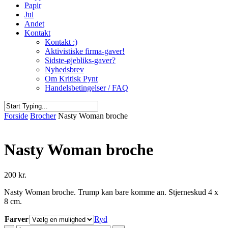
Papir
Jul
Andet
Kontakt
Kontakt :)
Aktivistiske firma-gaver!
Sidste-øjebliks-gaver?
Nyhedsbrev
Om Kritisk Pynt
Handelsbetingelser / FAQ
Close
Forside
Brocher
Nasty Woman broche
Search
Nasty Woman broche
200
kr.
Nasty Woman broche. Trump kan bare komme an. Stjerneskud 4 x
8 cm.
Farver
Ryd