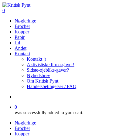
Skip
to
search
0
main
Menu
Nøgleringe
content
Brocher
Kopper
Papir
Jul
Andet
Kontakt
Kontakt :)
Aktivistiske firma-gaver!
Sidste-øjebliks-gaver?
Nyhedsbrev
Om Kritisk Pynt
Handelsbetingelser / FAQ
search
0
was successfully added to your cart.
Nøgleringe
Brocher
Kopper