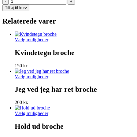
Nasty
Woman
Tilføj til kurv
broche
antal
Relaterede varer
Dette
Vælg muligheder
vare
har
Kvindetegn broche
flere
varianter.
150
kr.
Mulighederne
kan
Dette
Vælg muligheder
vælges
vare
på
har
Jeg ved jeg har ret broche
varesiden
flere
varianter.
200
kr.
Mulighederne
kan
Dette
Vælg muligheder
vælges
vare
på
har
Hold ud broche
varesiden
flere
varianter.