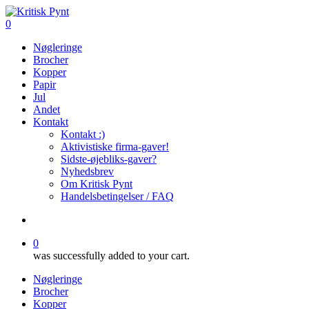
Skip
to
search
0
main
Menu
Nøgleringe
content
Brocher
Kopper
Papir
Jul
Andet
Kontakt
Kontakt :)
Aktivistiske firma-gaver!
Sidste-øjebliks-gaver?
Nyhedsbrev
Om Kritisk Pynt
Handelsbetingelser / FAQ
search
0
was successfully added to your cart.
Nøgleringe
Brocher
Kopper