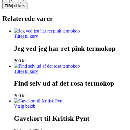
pink
Tilføj til kurv
termoflaske
antal
Relaterede varer
Tilføj til kurv
Jeg ved jeg har ret pink termokop
300
kr.
Tilføj til kurv
Find selv ud af det rosa termokop
300
kr.
Dette
Vælg beløb
vare
har
Gavekort til Kritisk Pynt
flere
varianter.