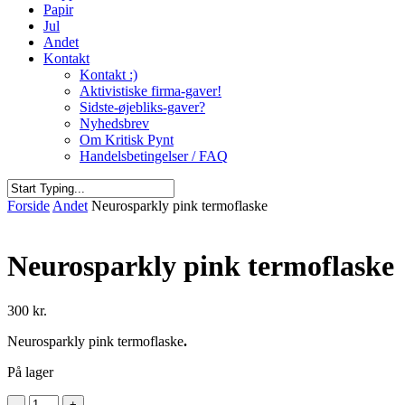
Papir
Jul
Andet
Kontakt
Kontakt :)
Aktivistiske firma-gaver!
Sidste-øjebliks-gaver?
Nyhedsbrev
Om Kritisk Pynt
Handelsbetingelser / FAQ
Close
Forside
Andet
Neurosparkly pink termoflaske
Search
Neurosparkly pink termoflaske
300
kr.
Neurosparkly pink termoflaske
.
På lager
Neurosparkly