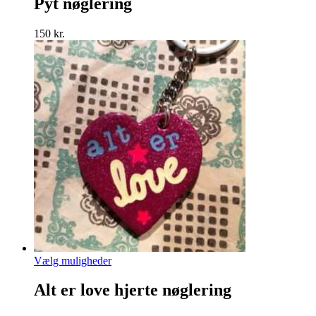
Pyt nøglering
flere
varianter.
150
kr.
Mulighederne
kan
vælges
på
varesiden
Dette
Vælg muligheder
vare
har
Alt er love hjerte nøglering
flere
varianter.