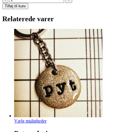
hjerte
Tilføj til kurv
akryl
nøglering
Relaterede varer
antal
Dette
Vælg muligheder
vare
har