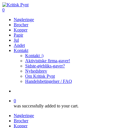
Skip
to
search
0
main
Menu
Nøgleringe
content
Brocher
Kopper
Papir
Jul
Andet
Kontakt
Kontakt :)
Aktivistiske firma-gaver!
Sidste-øjebliks-gaver?
Nyhedsbrev
Om Kritisk Pynt
Handelsbetingelser / FAQ
search
0
was successfully added to your cart.
Nøgleringe
Brocher
Kopper