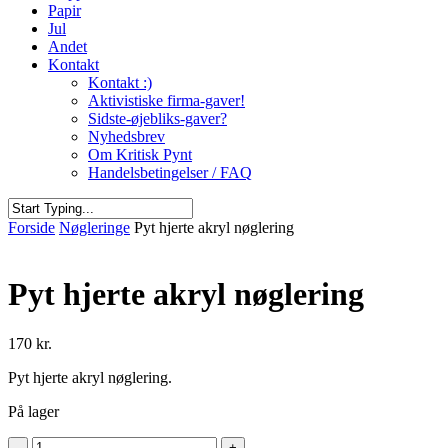
Papir
Jul
Andet
Kontakt
Kontakt :)
Aktivistiske firma-gaver!
Sidste-øjebliks-gaver?
Nyhedsbrev
Om Kritisk Pynt
Handelsbetingelser / FAQ
Close
Forside
Nøgleringe
Pyt hjerte akryl nøglering
Search
Pyt hjerte akryl nøglering
170
kr.
Pyt hjerte akryl nøglering.
På lager
Pyt