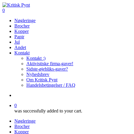
Skip
to
search
0
main
Menu
Nøgleringe
content
Brocher
Kopper
Papir
Jul
Andet
Kontakt
Kontakt :)
Aktivistiske firma-gaver!
Sidste-øjebliks-gaver?
Nyhedsbrev
Om Kritisk Pynt
Handelsbetingelser / FAQ
search
0
was successfully added to your cart.
Nøgleringe
Brocher
Kopper