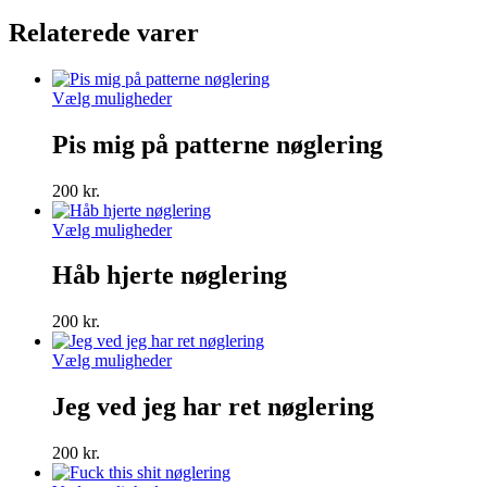
striber
Relaterede varer
nøglering
antal
Dette
Vælg muligheder
vare
har
Pis mig på patterne nøglering
flere
varianter.
200
kr.
Mulighederne
kan
Dette
Vælg muligheder
vælges
vare
på
har
Håb hjerte nøglering
varesiden
flere
varianter.
200
kr.
Mulighederne
kan
Dette
Vælg muligheder
vælges
vare
på
har
Jeg ved jeg har ret nøglering
varesiden
flere
varianter.
200
kr.
Mulighederne
kan