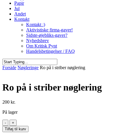
Papir
Jul
Andet
Kontakt
Kontakt :)
Aktivistiske firma-gaver!
Sidste-øjebliks-gaver?
Nyhedsbrev
Om Kritisk Pynt
Handelsbetingelser / FAQ
Close
Forside
Nøgleringe
Ro på i striber nøglering
Search
Ro på i striber nøglering
200
kr.
På lager
Ro
på
Tilføj til kurv
i