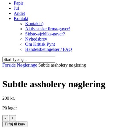
Papir
Jul
Andet
Kontakt
Kontakt :)
Aktivistiske firma-gaver!
Sidste-øjebliks-gaver?
Nyhedsbrev
Om Kritisk Pynt
Handelsbetingelser / FAQ
Close
Forside
Nøgleringe
Subtle assholery nøglering
Search
Subtle assholery nøglering
200
kr.
På lager
Subtle
assholery
Tilføj til kurv
nøglering