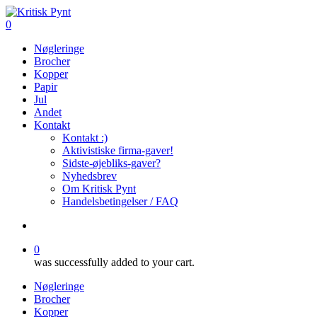
Skip
to
search
0
main
Menu
Nøgleringe
content
Brocher
Kopper
Papir
Jul
Andet
Kontakt
Kontakt :)
Aktivistiske firma-gaver!
Sidste-øjebliks-gaver?
Nyhedsbrev
Om Kritisk Pynt
Handelsbetingelser / FAQ
search
0
was successfully added to your cart.
Nøgleringe
Brocher
Kopper