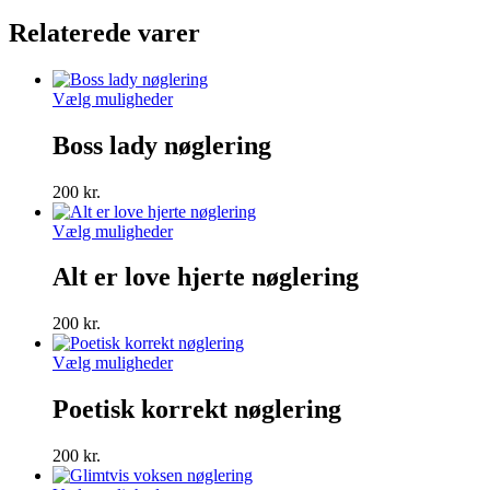
antal
Relaterede varer
Dette
Vælg muligheder
vare
har
Boss lady nøglering
flere
varianter.
200
kr.
Mulighederne
kan
Dette
Vælg muligheder
vælges
vare
på
har
Alt er love hjerte nøglering
varesiden
flere
varianter.
200
kr.
Mulighederne
kan
Dette
Vælg muligheder
vælges
vare
på
har
Poetisk korrekt nøglering
varesiden
flere
varianter.
200
kr.
Mulighederne
kan