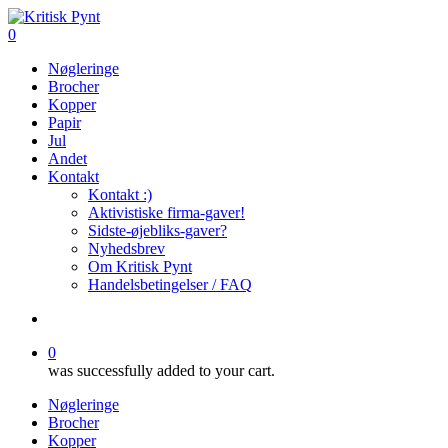
Skip
to
search
0
main
Menu
Nøgleringe
content
Brocher
Kopper
Papir
Jul
Andet
Kontakt
Kontakt :)
Aktivistiske firma-gaver!
Sidste-øjebliks-gaver?
Nyhedsbrev
Om Kritisk Pynt
Handelsbetingelser / FAQ
search
0
was successfully added to your cart.
Nøgleringe
Brocher
Kopper