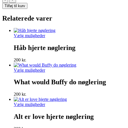
på
Tilføj til kurv
det
stribet
Relaterede varer
nøglering
antal
Dette
Vælg muligheder
vare
har
Håb hjerte nøglering
flere
varianter.
200
kr.
Mulighederne
kan
Dette
Vælg muligheder
vælges
vare
på
har
What would Buffy do nøglering
varesiden
flere
varianter.
200
kr.
Mulighederne
kan
Dette
Vælg muligheder
vælges
vare
på
har
Alt er love hjerte nøglering
varesiden
flere
varianter.