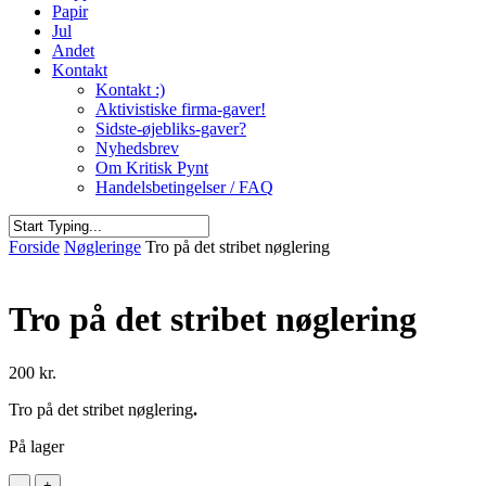
Papir
Jul
Andet
Kontakt
Kontakt :)
Aktivistiske firma-gaver!
Sidste-øjebliks-gaver?
Nyhedsbrev
Om Kritisk Pynt
Handelsbetingelser / FAQ
Close
Forside
Nøgleringe
Tro på det stribet nøglering
Search
Tro på det stribet nøglering
200
kr.
Tro på det stribet nøglering
.
På lager
Tro