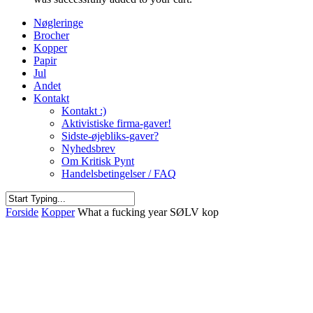
Nøgleringe
Brocher
Kopper
Papir
Jul
Andet
Kontakt
Kontakt :)
Aktivistiske firma-gaver!
Sidste-øjebliks-gaver?
Nyhedsbrev
Om Kritisk Pynt
Handelsbetingelser / FAQ
Close
Forside
Kopper
What a fucking year SØLV kop
Search