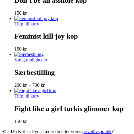
Don’t be an asshole kop
150
kr.
Tilføj til kurv
Feminist kill joy kop
150
kr.
Dette
Vælg muligheder
vare
har
Særbestilling
flere
varianter.
Prisinterval:
200
kr.
–
700
kr.
Mulighederne
200 kr.
kan
til
Tilføj til kurv
vælges
700 kr.
på
Fight like a girl turkis glimmer kop
varesiden
150
kr.
© 2026 Kritisk Pynt. Leder du efter vores
privatlivspolitik
?