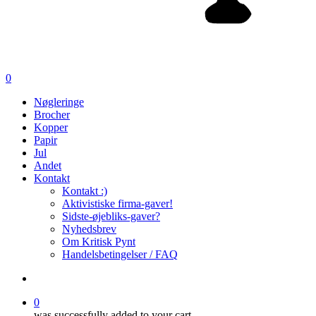
search
0
Menu
Nøgleringe
Brocher
Kopper
Papir
Jul
Andet
Kontakt
Kontakt :)
Aktivistiske firma-gaver!
Sidste-øjebliks-gaver?
Nyhedsbrev
Om Kritisk Pynt
Handelsbetingelser / FAQ
search
0
was successfully added to your cart.