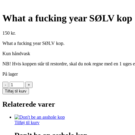
What a fucking year SØLV kop
150
kr.
What a fucking year SØLV kop.
Kun håndvask
NB! Hvis koppen står til restordre, skal du nok regne med en 1 uges e
På lager
What
a
Tilføj til kurv
fucking
year
Relaterede varer
SØLV
kop
antal
Tilføj til kurv