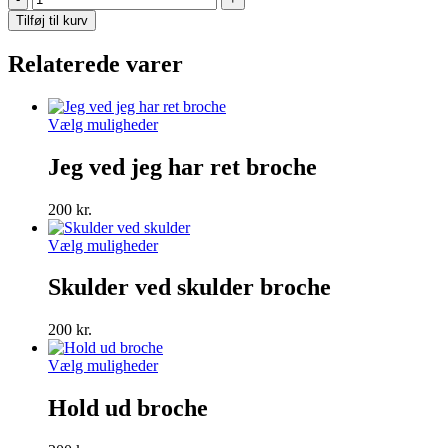
would
Tilføj til kurv
Dolly
do
Relaterede varer
broche
antal
Dette
Vælg muligheder
vare
har
Jeg ved jeg har ret broche
flere
varianter.
200
kr.
Mulighederne
kan
Dette
Vælg muligheder
vælges
vare
på
har
Skulder ved skulder broche
varesiden
flere
varianter.
200
kr.
Mulighederne
kan
Dette
Vælg muligheder
vælges
vare
på
har
Hold ud broche
varesiden
flere
varianter.