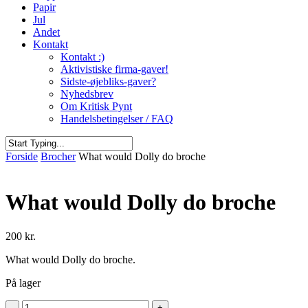
Papir
Jul
Andet
Kontakt
Kontakt :)
Aktivistiske firma-gaver!
Sidste-øjebliks-gaver?
Nyhedsbrev
Om Kritisk Pynt
Handelsbetingelser / FAQ
Close
Forside
Brocher
What would Dolly do broche
Search
What would Dolly do broche
200
kr.
What would Dolly do broche.
På lager
What