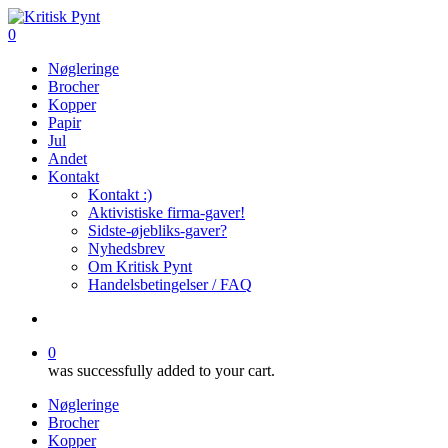
Skip
to
search
0
main
Menu
Nøgleringe
content
Brocher
Kopper
Papir
Jul
Andet
Kontakt
Kontakt :)
Aktivistiske firma-gaver!
Sidste-øjebliks-gaver?
Nyhedsbrev
Om Kritisk Pynt
Handelsbetingelser / FAQ
search
0
was successfully added to your cart.
Nøgleringe
Brocher
Kopper