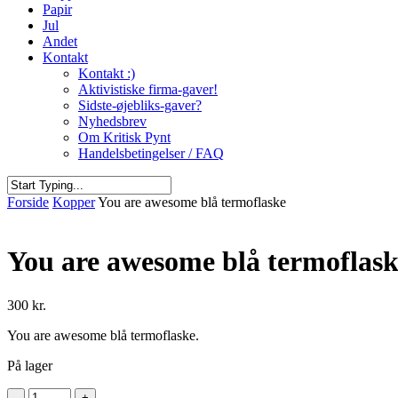
Papir
Jul
Andet
Kontakt
Kontakt :)
Aktivistiske firma-gaver!
Sidste-øjebliks-gaver?
Nyhedsbrev
Om Kritisk Pynt
Handelsbetingelser / FAQ
Close
Forside
Kopper
You are awesome blå termoflaske
Search
You are awesome blå termoflas
300
kr.
You are awesome blå termoflaske.
På lager
You