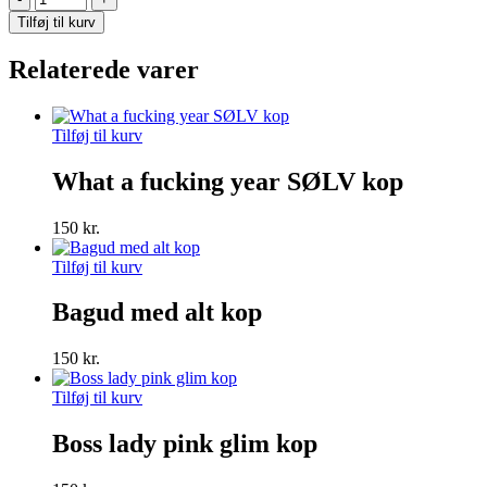
are
Tilføj til kurv
awesome
blå
Relaterede varer
termoflaske
antal
Tilføj til kurv
What a fucking year SØLV kop
150
kr.
Tilføj til kurv
Bagud med alt kop
150
kr.
Tilføj til kurv
Boss lady pink glim kop