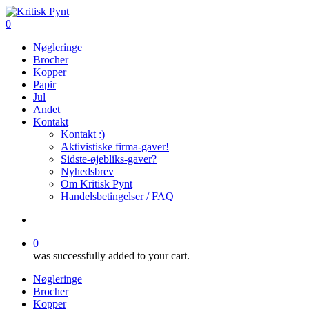
Skip
to
search
0
main
Menu
Nøgleringe
content
Brocher
Kopper
Papir
Jul
Andet
Kontakt
Kontakt :)
Aktivistiske firma-gaver!
Sidste-øjebliks-gaver?
Nyhedsbrev
Om Kritisk Pynt
Handelsbetingelser / FAQ
search
0
was successfully added to your cart.
Nøgleringe
Brocher
Kopper