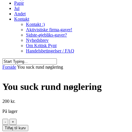
Papir
Jul
Andet
Kontakt
Kontakt :)
Aktivistiske firma-gaver!
Sidste-øjebliks-gaver?
Nyhedsbrev
Om Kritisk Pynt
Handelsbetingelser / FAQ
Close
Forside
You suck rund nøglering
Search
You suck rund nøglering
200
kr.
På lager
You
suck
Tilføj til kurv
rund