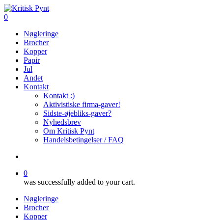
Skip
to
search
0
main
Menu
Nøgleringe
content
Brocher
Kopper
Papir
Jul
Andet
Kontakt
Kontakt :)
Aktivistiske firma-gaver!
Sidste-øjebliks-gaver?
Nyhedsbrev
Om Kritisk Pynt
Handelsbetingelser / FAQ
search
0
was successfully added to your cart.
Nøgleringe
Brocher
Kopper