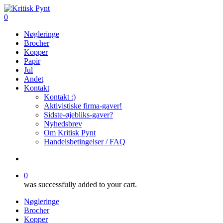
Skip
to
search
0
main
Menu
Nøgleringe
content
Brocher
Kopper
Papir
Jul
Andet
Kontakt
Kontakt :)
Aktivistiske firma-gaver!
Sidste-øjebliks-gaver?
Nyhedsbrev
Om Kritisk Pynt
Handelsbetingelser / FAQ
search
0
was successfully added to your cart.
Nøgleringe
Brocher
Kopper