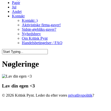
Papir
Jul
Andet
Kontakt
Kontakt :)
Aktivistiske firma-gaver!
Sidste-øjebliks-gaver?
Nyhedsbrev
Om Kritisk Pynt
Handelsbetingelser / FAQ
Close
Search
Nøgleringe
Lav din egen <3
© 2026 Kritisk Pynt. Leder du efter vores
privatlivspolitik
?
Venteliste
Vi sender dig en mail når den er tilbage på lager.
Email
Quantity