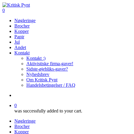
Skip
to
search
0
main
Menu
Nøgleringe
content
Brocher
Kopper
Papir
Jul
Andet
Kontakt
Kontakt :)
Aktivistiske firma-gaver!
Sidste-øjebliks-gaver?
Nyhedsbrev
Om Kritisk Pynt
Handelsbetingelser / FAQ
search
0
was successfully added to your cart.
Nøgleringe
Brocher
Kopper