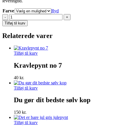
leveringtid.
Farve
Ryd
Du
gør
Tilføj til kurv
dit
bedste
Relaterede varer
akryl
julepynt
antal
Tilføj til kurv
Kravlepynt no 7
40
kr.
Tilføj til kurv
Du gør dit bedste sølv kop
150
kr.
Tilføj til kurv