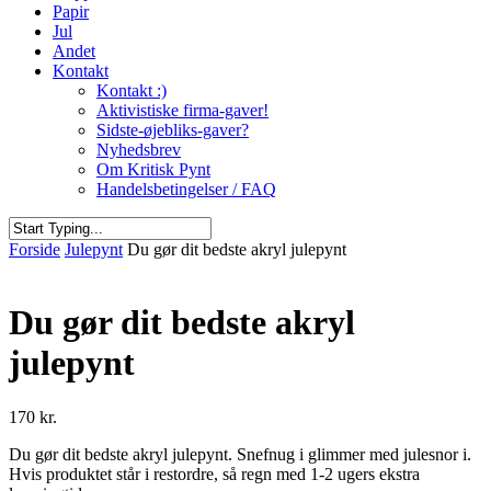
Papir
Jul
Andet
Kontakt
Kontakt :)
Aktivistiske firma-gaver!
Sidste-øjebliks-gaver?
Nyhedsbrev
Om Kritisk Pynt
Handelsbetingelser / FAQ
Close
Forside
Julepynt
Du gør dit bedste akryl julepynt
Search
Du gør dit bedste akryl
julepynt
170
kr.
Du gør dit bedste akryl julepynt. Snefnug i glimmer med julesnor i.
Hvis produktet står i restordre, så regn med 1-2 ugers ekstra