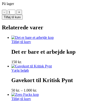
På lager
Male
tears
Tilføj til kurv
kop
antal
Relaterede varer
Tilføj til kurv
Det er bare et arbejde kop
150
kr.
Dette
Vælg beløb
vare
har
Gavekort til Kritisk Pynt
flere
varianter.
Prisinterval:
50
kr.
–
1.000
kr.
Mulighederne
50 kr.
kan
til
Tilføj til kurv
vælges
1.000 kr.
på