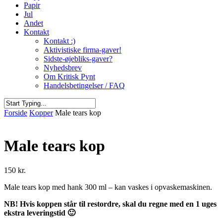
Papir
Jul
Andet
Kontakt
Kontakt :)
Aktivistiske firma-gaver!
Sidste-øjebliks-gaver?
Nyhedsbrev
Om Kritisk Pynt
Handelsbetingelser / FAQ
Close
Forside
Kopper
Male tears kop
Search
Male tears kop
150
kr.
Male tears kop med hank 300 ml – kan vaskes i opvaskemaskinen.
NB! Hvis koppen står til restordre, skal du regne med en 1 uges
ekstra leveringstid 🙂