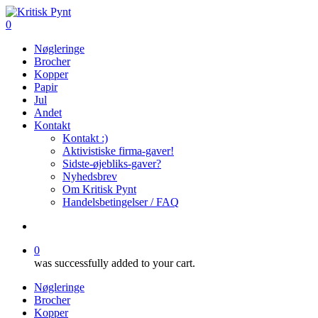
Skip
to
search
0
main
Menu
Nøgleringe
content
Brocher
Kopper
Papir
Jul
Andet
Kontakt
Kontakt :)
Aktivistiske firma-gaver!
Sidste-øjebliks-gaver?
Nyhedsbrev
Om Kritisk Pynt
Handelsbetingelser / FAQ
search
0
was successfully added to your cart.
Nøgleringe
Brocher
Kopper