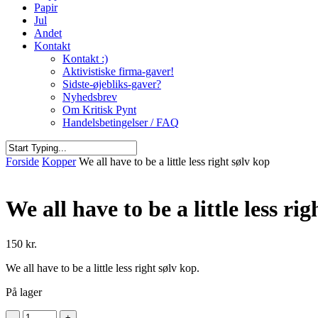
Papir
Jul
Andet
Kontakt
Kontakt :)
Aktivistiske firma-gaver!
Sidste-øjebliks-gaver?
Nyhedsbrev
Om Kritisk Pynt
Handelsbetingelser / FAQ
Close
Forside
Kopper
We all have to be a little less right sølv kop
Search
We all have to be a little less ri
150
kr.
We all have to be a little less right sølv kop.
På lager
We