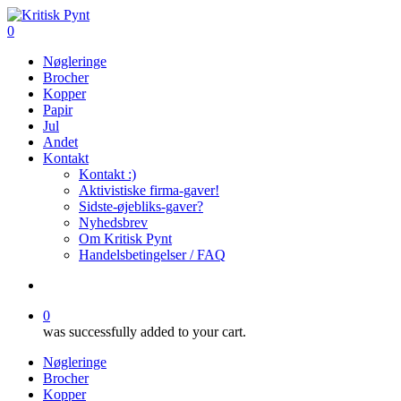
Skip
to
search
0
main
Menu
Nøgleringe
content
Brocher
Kopper
Papir
Jul
Andet
Kontakt
Kontakt :)
Aktivistiske firma-gaver!
Sidste-øjebliks-gaver?
Nyhedsbrev
Om Kritisk Pynt
Handelsbetingelser / FAQ
search
0
was successfully added to your cart.
Nøgleringe
Brocher
Kopper