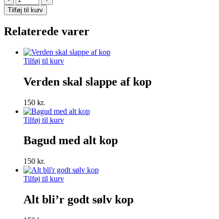
all
Tilføj til kurv
have
to
Relaterede varer
be
a
little
less
Tilføj til kurv
right
sølv
Verden skal slappe af kop
kop
antal
150
kr.
Tilføj til kurv
Bagud med alt kop
150
kr.
Tilføj til kurv
Alt bli’r godt sølv kop